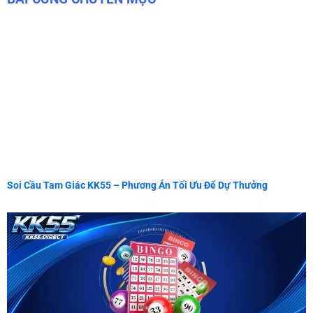
Soi Cầu Tam Giác KK55 – Phương Án Tối Ưu Để Dự Thưởng