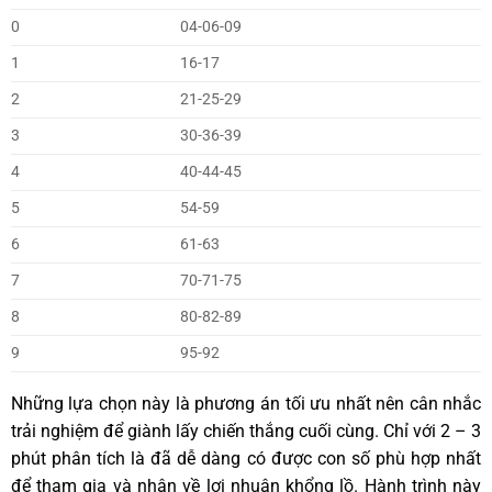
0
04-06-09
1
16-17
2
21-25-29
3
30-36-39
4
40-44-45
5
54-59
6
61-63
7
70-71-75
8
80-82-89
9
95-92
Những lựa chọn này là phương án tối ưu nhất nên cân nhắc
trải nghiệm để giành lấy chiến thắng cuối cùng. Chỉ với 2 – 3
phút phân tích là đã dễ dàng có được con số phù hợp nhất
để tham gia và nhận về lợi nhuận khổng lồ. Hành trình này