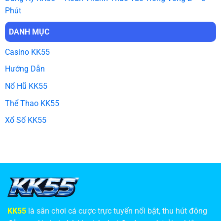
Phút
DANH MỤC
Casino KK55
Hướng Dẫn
Nổ Hũ KK55
Thể Thao KK55
Xổ Số KK55
KK55
là sân chơi cá cược trực tuyến nổi bật, thu hút đông