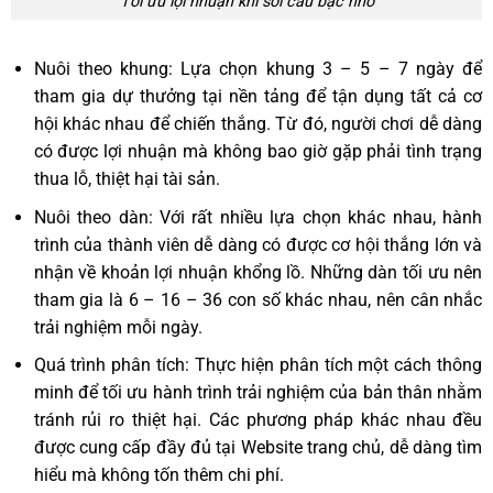
Tối ưu lợi nhuận khi soi cầu bạc nhớ
Nuôi theo khung: Lựa chọn khung 3 – 5 – 7 ngày để
tham gia dự thưởng tại nền tảng để tận dụng tất cả cơ
hội khác nhau để chiến thắng. Từ đó, người chơi dễ dàng
có được lợi nhuận mà không bao giờ gặp phải tình trạng
thua lỗ, thiệt hại tài sản.
Nuôi theo dàn: Với rất nhiều lựa chọn khác nhau, hành
trình của thành viên dễ dàng có được cơ hội thắng lớn và
nhận về khoản lợi nhuận khổng lồ. Những dàn tối ưu nên
tham gia là 6 – 16 – 36 con số khác nhau, nên cân nhắc
trải nghiệm mỗi ngày.
Quá trình phân tích: Thực hiện phân tích một cách thông
minh để tối ưu hành trình trải nghiệm của bản thân nhằm
tránh rủi ro thiệt hại. Các phương pháp khác nhau đều
được cung cấp đầy đủ tại Website trang chủ, dễ dàng tìm
hiểu mà không tốn thêm chi phí.