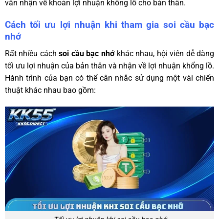
vẫn nhận về khoản lợi nhuận khổng lồ cho bản thân.
Cách tối ưu lợi nhuận khi tham gia soi cầu bạc
nhớ
Rất nhiều cách
soi cầu bạc nhớ
khác nhau, hội viên dễ dàng
tối ưu lợi nhuận của bản thân và nhận về lợi nhuận khổng lồ.
Hành trình của bạn có thể cân nhắc sử dụng một vài chiến
thuật khác nhau bao gồm: