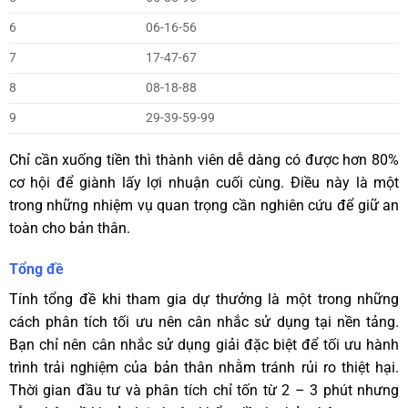
6
06-16-56
7
17-47-67
8
08-18-88
9
29-39-59-99
Chỉ cần xuống tiền thì thành viên dễ dàng có được hơn 80%
cơ hội để giành lấy lợi nhuận cuối cùng. Điều này là một
trong những nhiệm vụ quan trọng cần nghiên cứu để giữ an
toàn cho bản thân.
Tổng đề
Tính tổng đề khi tham gia dự thưởng là một trong những
cách phân tích tối ưu nên cân nhắc sử dụng tại nền tảng.
Bạn chỉ nên cân nhắc sử dụng giải đặc biệt để tối ưu hành
trình trải nghiệm của bản thân nhằm tránh rủi ro thiệt hại.
Thời gian đầu tư và phân tích chỉ tốn từ 2 – 3 phút nhưng