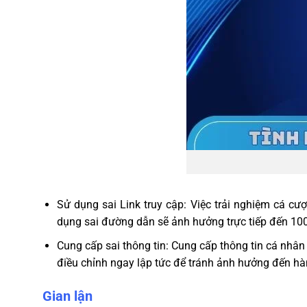
Sử dụng sai Link truy cập: Việc trải nghiệm cá cư
dụng sai đường dẫn sẽ ảnh hưởng trực tiếp đến 100
Cung cấp sai thông tin: Cung cấp thông tin cá nhân
điều chỉnh ngay lập tức để tránh ảnh hưởng đến hàn
Gian lận