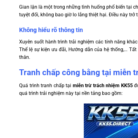
Gian lận là một trong những tình huống phổ biến tại c
tuyệt đối, không bao giờ lo lắng thiệt hại. Điều này t
Không hiểu rõ thông tin
Xuyên suốt hành trình trải nghiệm các tính năng khá
Thể lệ sự kiện ưu đãi, Hướng dẫn của hệ thống,… Tất 
thân.
Tranh chấp công bằng tại miễn 
Quá trình tranh chấp tại
miễn trừ trách nhiệm KK55
đư
quá trình trải nghiệm này tại nền tảng bao gồm: