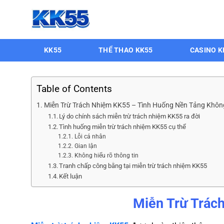
KK55
THỂ THAO KK55
CASINO K
Table of Contents
Miễn Trừ Trách Nhiệm KK55 – Tình Huống Nền Tảng Khôn
Lý do chính sách miễn trừ trách nhiệm KK55 ra đời
Tình huống miễn trừ trách nhiệm KK55 cụ thể
Lỗi cá nhân
Gian lận
Không hiểu rõ thông tin
Tranh chấp công bằng tại miễn trừ trách nhiệm KK55
Kết luận
Miễn Trừ Trác