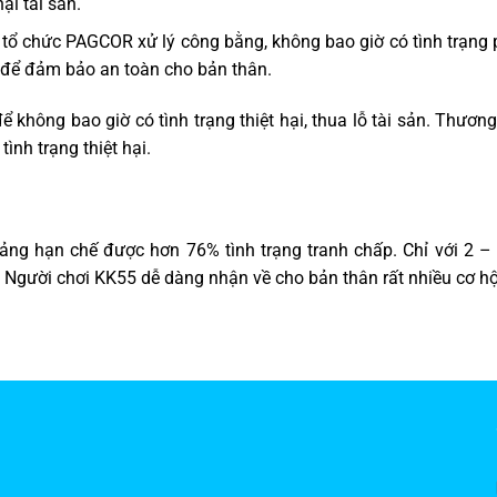
ại tài sản.
tổ chức PAGCOR xử lý công bằng, không bao giờ có tình trạng p
 để đảm bảo an toàn cho bản thân.
 không bao giờ có tình trạng thiệt hại, thua lỗ tài sản. Thươ
nh trạng thiệt hại.
ng hạn chế được hơn 76% tình trạng tranh chấp. Chỉ với 2 – 3 
 Người chơi KK55 dễ dàng nhận về cho bản thân rất nhiều cơ hội 