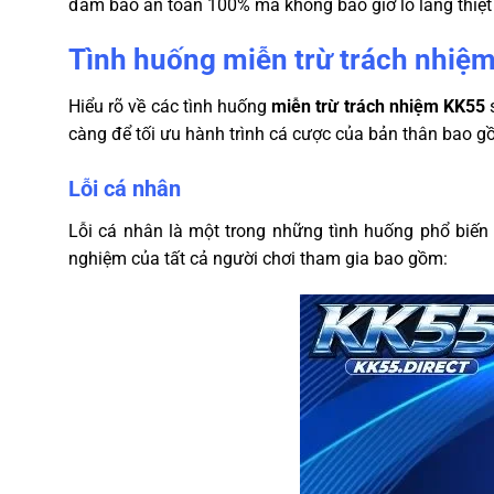
đảm bảo an toàn 100% mà không bao giờ lo lắng thiệt h
Tình huống miễn trừ trách nhiệ
Hiểu rõ về các tình huống
miễn trừ trách nhiệm KK55
s
càng để tối ưu hành trình cá cược của bản thân bao g
Lỗi cá nhân
Lỗi cá nhân là một trong những tình huống phổ biến s
nghiệm của tất cả người chơi tham gia bao gồm: