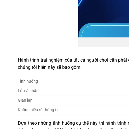
Hành trình trải nghiệm của tất cả người chơi cần phả
chúng tôi hiện này sẽ bao gồm:
Tình huống
Lỗi cá nhân
Gian lận
Không hiểu rõ thông tin
Dựa theo những tình huống cụ thể này thì hành trình 