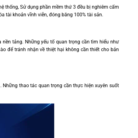
 hệ thống, Sử dụng phần mềm thứ 3 đều bị nghiêm cấm
hóa tài khoản vĩnh viễn, đóng băng 100% tài sản.
a nền tảng. Những yếu tố quan trọng cần tìm hiểu như
ào để tránh nhận về thiệt hại không cần thiết cho bản
n. Những thao tác quan trọng cần thực hiện xuyên suốt