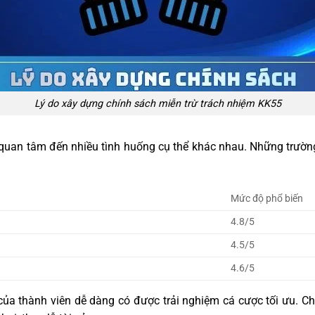
Lý do xây dựng chính sách miễn trừ trách nhiệm KK55
i quan tâm đến nhiều tình huống cụ thể khác nhau. Những trườ
Mức độ phổ biến
4.8/5
4.5/5
4.6/5
của thành viên dễ dàng có được trải nghiệm cá cược tối ưu. Ch