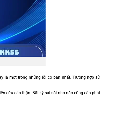
ày là một trong những lỗi cơ bản nhất. Trường hợp sử
iên cứu cẩn thận. Bất kỳ sai sót nhỏ nào cũng cần phải