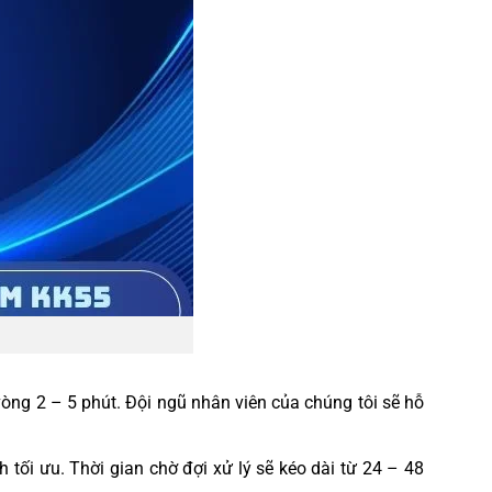
òng 2 – 5 phút. Đội ngũ nhân viên của chúng tôi sẽ hỗ
tối ưu. Thời gian chờ đợi xử lý sẽ kéo dài từ 24 – 48