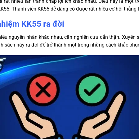
 rất nhiều lần tranh chấp lợi ích khác nhau. Điều này là một 
 KK55. Thành viên KK55 dễ dàng có được rất nhiều cơ hội thắng 
 nhiệm KK55 ra đời
hiều nguyên nhân khác nhau, cần nghiên cứu cẩn thận. Xuyên suố
ính sách này ra đời để trở thành một trong những cách khắc phục 