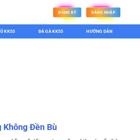
ĐĂNG KÝ
ĐĂNG NHẬP
Ũ KK55
ĐÁ GÀ KK55
HƯỚNG DẪN
g Không Đền Bù