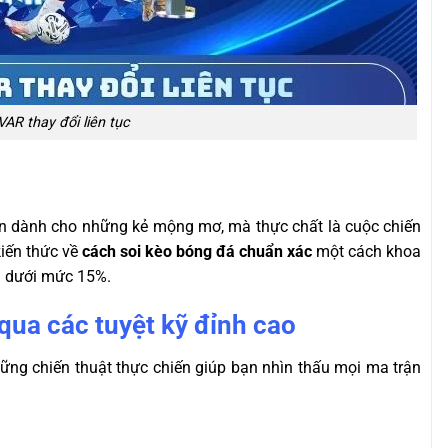
VAR thay đổi liên tục
en dành cho những kẻ mộng mơ, mà thực chất là cuộc chiến
kiến thức về
cách soi kèo bóng đá chuẩn xác
một cách khoa
ng dưới mức 15%.
qua các tuyệt kỹ đỉnh cao
ững chiến thuật thực chiến giúp bạn nhìn thấu mọi ma trận