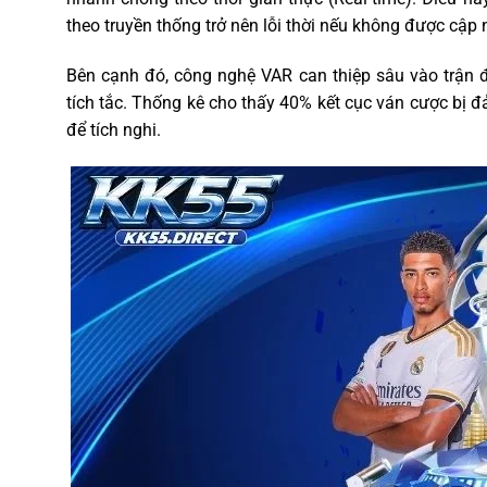
theo truyền thống trở nên lỗi thời nếu không được cập n
Bên cạnh đó, công nghệ VAR can thiệp sâu vào trận đ
tích tắc. Thống kê cho thấy 40% kết cục ván cược bị đ
để tích nghi.