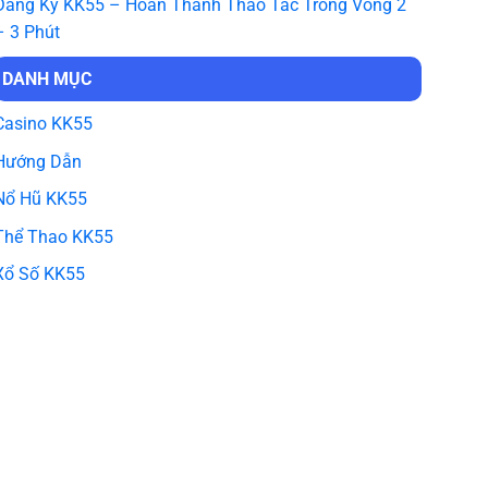
Đăng Ký KK55 – Hoàn Thành Thao Tác Trong Vòng 2
– 3 Phút
DANH MỤC
Casino KK55
Hướng Dẫn
Nổ Hũ KK55
Thể Thao KK55
Xổ Số KK55