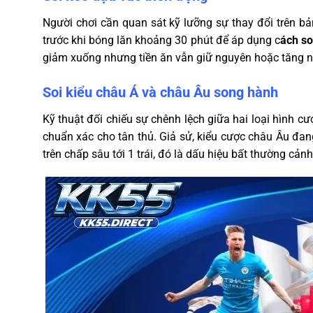
Người chơi cần quan sát kỹ lưỡng sự thay đổi trên bả
trước khi bóng lăn khoảng 30 phút để áp dụng c
ách so
giảm xuống nhưng tiền ăn vẫn giữ nguyên hoặc tăng nhẹ
Soi kiểu châu Á và châu Âu song hành
Kỹ thuật đối chiếu sự chênh lệch giữa hai loại hình 
chuẩn xác cho tân thủ. Giả sử, kiểu cược châu Âu đan
trên chấp sâu tới 1 trái, đó là dấu hiệu bất thường cảnh 