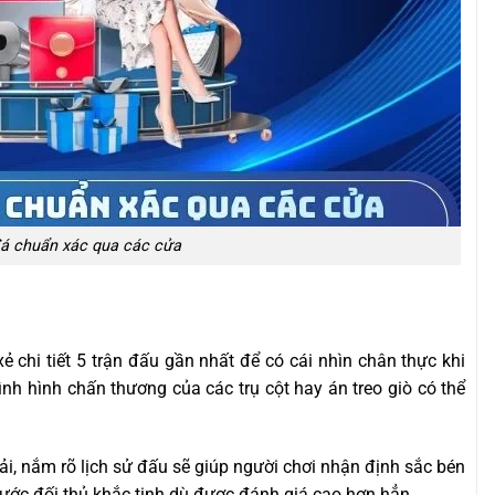
đá chuẩn xác qua các cửa
 chi tiết 5 trận đấu gần nhất để có cái nhìn chân thực khi
ình hình chấn thương của các trụ cột hay án treo giò có thể
iải, nắm rõ lịch sử đấu sẽ giúp người chơi nhận định sắc bén
ước đối thủ khắc tinh dù được đánh giá cao hơn hẳn.