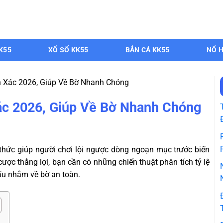
K55
XỔ SỐ KK55
BẮN CÁ KK55
NỔ H
 Xác 2026, Giúp Về Bờ Nhanh Chóng
ác 2026, Giúp Về Bờ Nhanh Chóng
thức giúp người chơi lội ngược dòng ngoạn mục trước biến
ợc thắng lợi, bạn cần có những chiến thuật phân tích tỷ lệ
ấu nhằm về bờ an toàn.