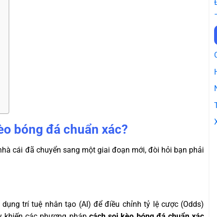
kèo bóng đá chuẩn xác?
nhà cái đã chuyển sang một giai đoạn mới, đòi hỏi bạn phải
ng trí tuệ nhân tạo (AI) để điều chỉnh tỷ lệ cược (Odds)
này khiến các phương pháp
cách soi kèo bóng đá chuẩn xác