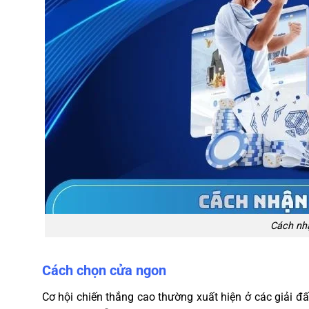
Cách nhậ
Cách chọn cửa ngon
Cơ hội chiến thắng cao thường xuất hiện ở các giải 