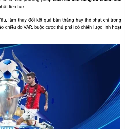
hật liên tục.
ấu, làm thay đổi kết quả bàn thắng hay thẻ phạt chỉ trong
ảo chiều do VAR, buộc cược thủ phải có chiến lược linh hoạt