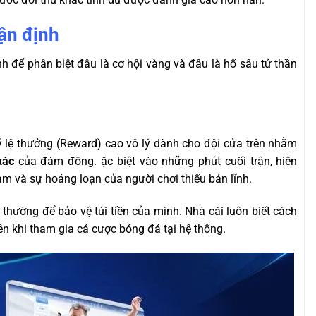
ận định
nh để phân biệt đâu là cơ hội vàng và đâu là hố sâu tử thần
 lệ thưởng (Reward) cao vô lý dành cho đội cửa trên nhằm
xác
của đám đông. ặc biệt vào những phút cuối trận, hiện
ham và sự hoảng loạn của người chơi thiếu bản lĩnh.
thường để bảo vệ túi tiền của mình. Nhà cái luôn biết cách
 khi tham gia cá cược bóng đá tại hệ thống.